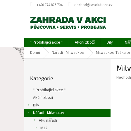
Přejít
+420 774 876 704
obchod@sesolutions.cz
na
obsah
* Probíhající akce *
Akční zboží
Díly
Nář
Domů
Nářadí - Milwaukee
Milwaukee Taška p
P
Mil
o
Přeskočit
s
Průměr
Neohod
Kategorie
kategorie
t
hodnoce
r
produkt
* Probíhající akce *
a
je
Akční zboží
0,0
n
z
Díly
n
5
í
Nářadí - Milwaukee
hvězdič
p
Aku nářadí
a
M12